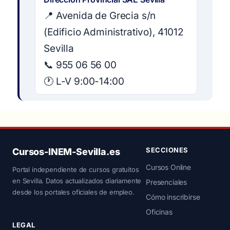
📍 Avenida de Grecia s/n
(Edificio Administrativo), 41012
Sevilla
📞 955 06 56 00
🕐 L-V 9:00-14:00
SECCIONES
Cursos-INEM-Sevilla.es
Cursos Online
Portal independiente de cursos gratuitos
en Sevilla. Datos actualizados diariamente
Presenciales
desde los portales oficiales de empleo.
Cómo inscribirse
Oficinas
LEGAL